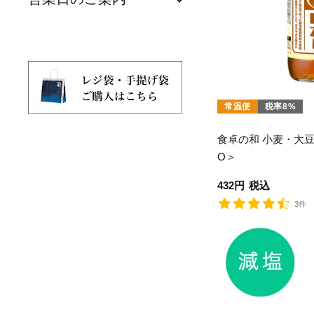
常温便
税率8%
食卓の和 小麦・大
O＞
432
税込
3件