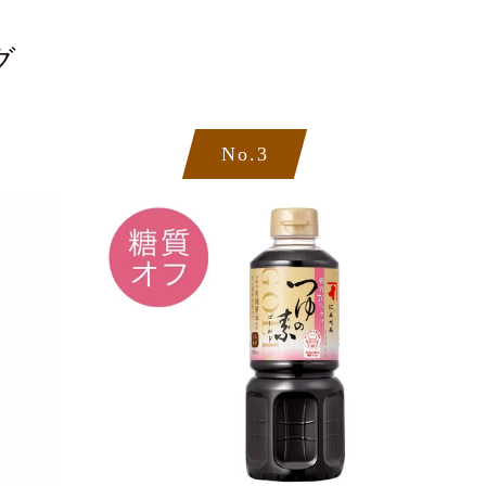
グ
No.3