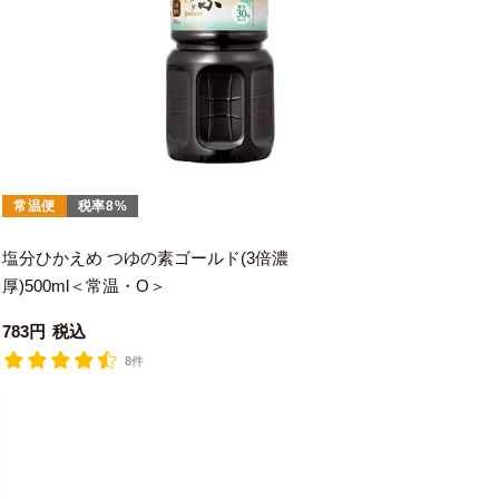
常温便
税率8%
塩分ひかえめ つゆの素ゴールド(3倍濃
厚)500ml＜常温・O＞
783
税込
8件