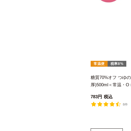
常温便
税率8%
糖質70%オフ つゆ
厚)500ml＜常温・O
783
税込
8件