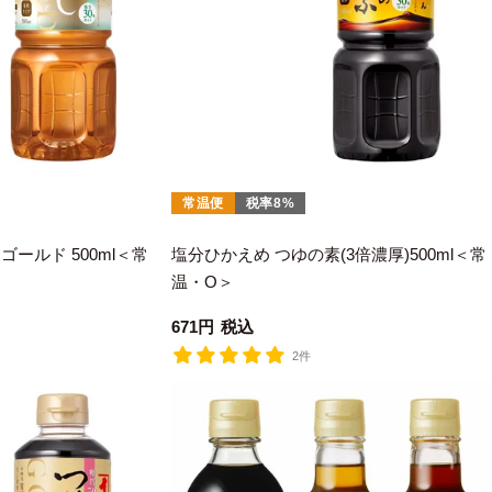
常温便
税率8%
ールド 500ml＜常
塩分ひかえめ つゆの素(3倍濃厚)500ml＜常
温・O＞
671
税込
2件