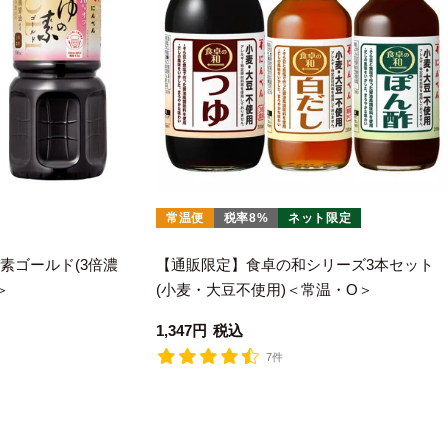
常温便
税率8%
ネット限定
の素ゴールド(3倍濃
【通販限定】食卓の和シリーズ3本セット
＞
(小麦・大豆不使用)＜常温・O＞
1,347
税込
7件