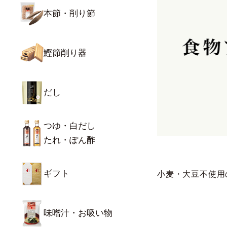
本節・削り節
鰹節削り器
だし
つゆ・白だし
たれ・ぽん酢
ギフト
小麦・大豆不使用
味噌汁・お吸い物