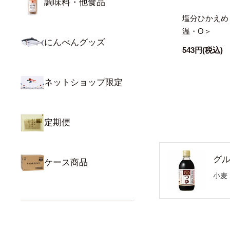
調味料・他食品
塩分ひかえめ 
温・O＞
にんべんグッズ
543円
(税込)
ネットショップ限定
定期便
グ
ケース商品
小麦