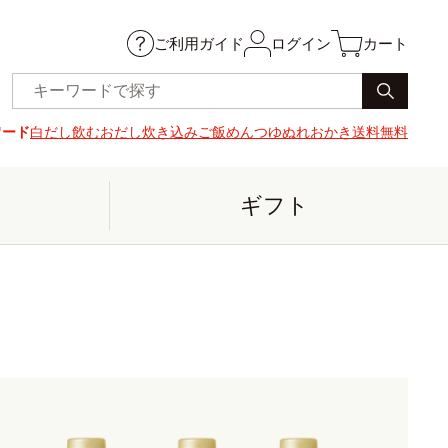
ご利用ガイド
ログイン
カート
ワード
白だし
飲むおだし
炊き込みご飯
めんつゆ
ぬれおかき
送料無料
ギフト