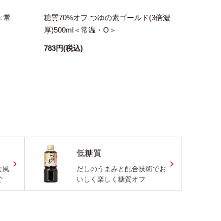
＜常
糖質70%オフ つゆの素ゴールド(3倍濃
厚)500ml＜常温・O＞
783円
(税込)
低糖質
な風
だしのうまみと配合技術でお
で
いしく楽しく糖質オフ