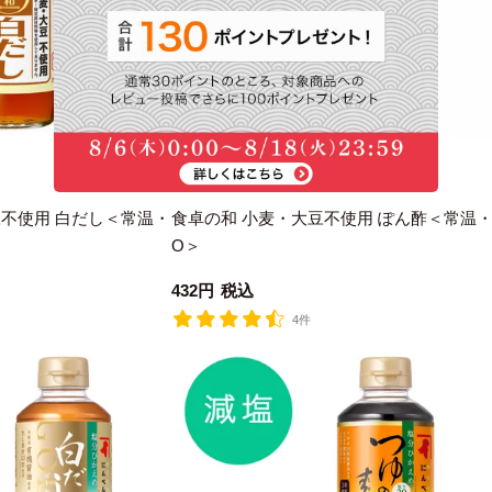
常温便
税率8%
豆不使用 白だし＜常温・
食卓の和 小麦・大豆不使用 ぽん酢＜常温
O＞
432
税込
4件