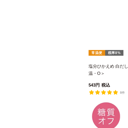
常温便
税率8%
塩分ひかえめ 白だしゴ
温・O＞
543
税込
8件