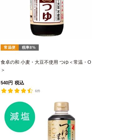
常温便
税率8%
・
食卓の和 小麦・大豆不使用 つゆ＜常温・O
＞
540
税込
6件