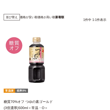
価格が安い順
価格が高い順
新着順
並び替え
1
件中
1
-
1
件表示
常温便
税率8%
糖質70%オフ つゆの素ゴールド
(3倍濃厚)500ml＜常温・O＞