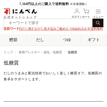
7,560円以上のご購入で送料無料
※冷凍便除く
ログイン
カート
公式ネットショップ
注目ワード
白だし
飲むおだし
炊き込みご飯
めんつゆ
ぬれおかき
送料無料
鰹節
だし
つゆ
ギフト
トップ
食物アレルギー・減塩・低糖質
低糖質
低糖質
だしのうまみと配合技術でおいしく楽しく糖質オフ。低糖質の
食卓をサポートします。