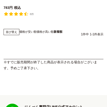
783
税込
8件
価格が安い順
価格が高い順
新着順
並び替え
1
件中
1
-
1
件表示
※すでに販売期間が終了した商品が表示される場合がございま
す。予めご了承下さい。
にんべん専門店LINE公式アカウント