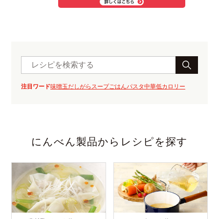
注目ワード
味噌玉
だしがら
スープ
ごはん
パスタ
中華
低カロリー
にんべん製品からレシピを探す