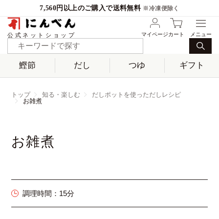
7,560円以上のご購入で送料無料
※冷凍便除く
マイページ
カート
公式ネットショップ
鰹節
だし
つゆ
ギフト
トップ
知る・楽しむ
だしポットを使っただしレシピ
お雑煮
お雑煮
調理時間：
15分