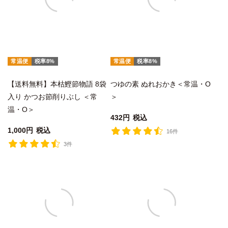
常温便
税率8%
常温便
税率8%
【送料無料】本枯鰹節物語 8袋
つゆの素 ぬれおかき＜常温・O
入り かつお節削りぶし ＜常
＞
温・O＞
432
税込
1,000
税込
16件
3件