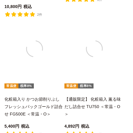
10,800
税込
2件
常温便
税率8%
常温便
税率8%
化粧箱入り かつお節削りぶし
【通販限定】 化粧箱入 薫る味
フレッシュパックゴールド詰合
だし詰合せ TU750 ＜常温・O
せ FG500E ＜常温・O＞
＞
5,400
税込
4,892
税込