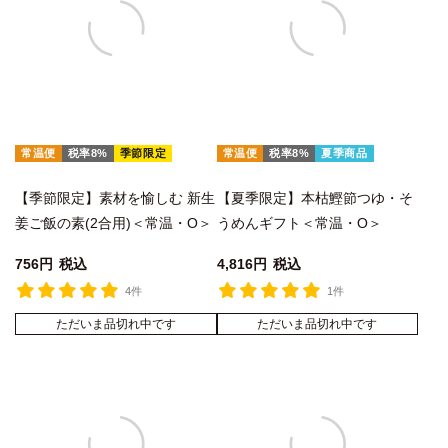
常温便
税率8%
季節限定
常温便
税率8%
夏季商品
【季節限定】素材を愉しむ 新生
【夏季限定】本枯鰹節つゆ・そ
姜ご飯の素(2合用)＜常温・O＞
うめんギフト＜常温・O＞
756
税込
4,816
税込
4件
1件
ただいま品切れ中です
ただいま品切れ中です