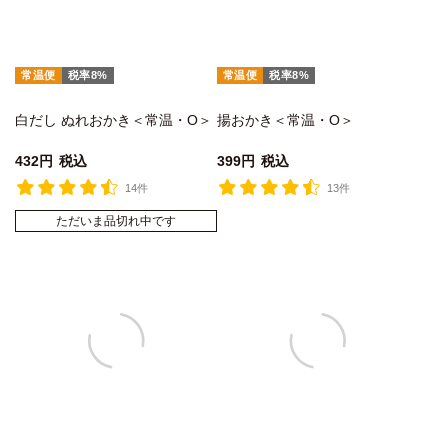
常温便
税率8%
常温便
税率8%
白だし ぬれおかき＜常温・O＞
揚おかき＜常温・O＞
432
税込
399
税込
14件
13件
ただいま品切れ中です