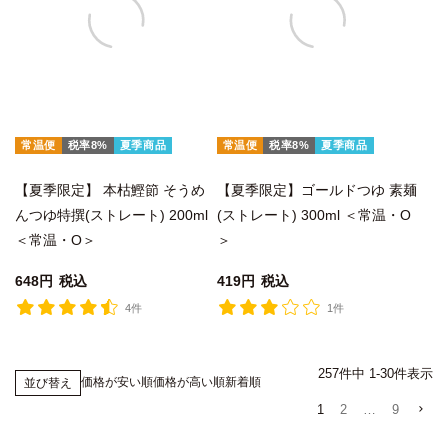
常温便
税率8%
夏季商品
常温便
税率8%
夏季商品
【夏季限定】 本枯鰹節 そうめ
【夏季限定】ゴールドつゆ 素麺
んつゆ特撰(ストレート) 200ml
(ストレート) 300ml ＜常温・O
＜常温・O＞
＞
648
税込
419
税込
4件
1件
257
件中
1
-
30
件表示
価格が安い順
価格が高い順
新着順
並び替え
1
2
…
9