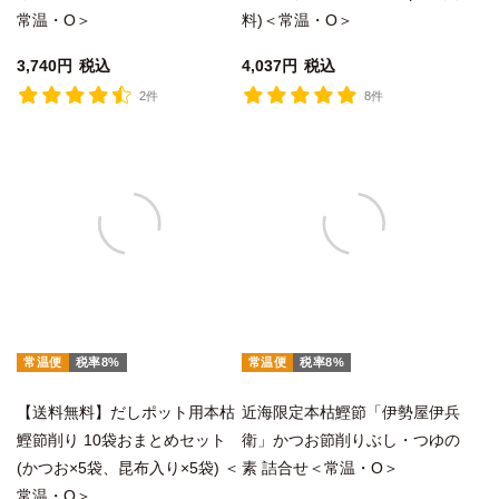
常温・O＞
料)＜常温・O＞
3,740
税込
4,037
税込
2件
8件
常温便
税率8%
常温便
税率8%
【送料無料】だしポット用本枯
近海限定本枯鰹節「伊勢屋伊兵
鰹節削り 10袋おまとめセット
衛」かつお節削りぶし・つゆの
(かつお×5袋、昆布入り×5袋) ＜
素 詰合せ＜常温・O＞
常温・O＞