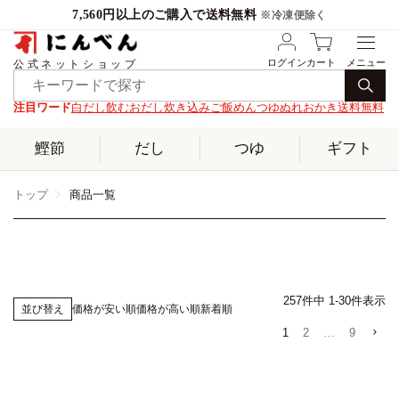
7,560円以上のご購入で送料無料
※冷凍便除く
ログイン
カート
公式ネットショップ
注目ワード
白だし
飲むおだし
炊き込みご飯
めんつゆ
ぬれおかき
送料無料
鰹節
だし
つゆ
ギフト
トップ
商品一覧
257
件中
1
-
30
件表示
価格が安い順
価格が高い順
新着順
並び替え
1
2
…
9