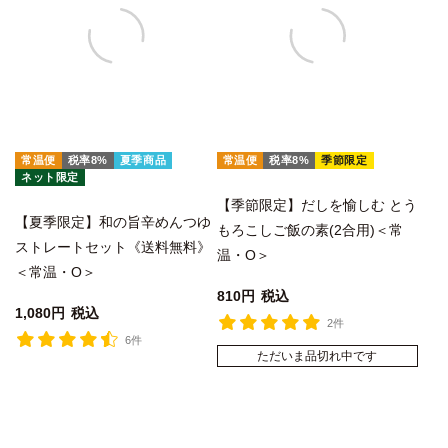
常温便
税率8%
夏季商品
常温便
税率8%
季節限定
ネット限定
【季節限定】だしを愉しむ とう
【夏季限定】和の旨辛めんつゆ
もろこしご飯の素(2合用)＜常
ストレートセット《送料無料》
温・O＞
＜常温・O＞
810
税込
1,080
税込
2件
6件
ただいま品切れ中です