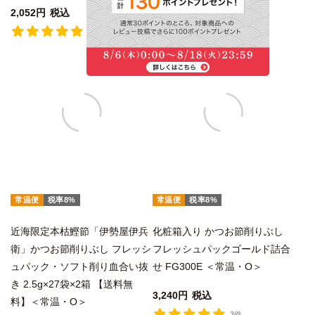
2,052
税込
5,400
税込
1件
2件
常温便
税率8%
常温便
税率8%
近海限定本枯鰹節「伊勢屋伊兵
化粧箱入り かつお節削りぶし
衛」かつお節削りぶし フレッシ
フレッシュパックゴールド詰合
ュパック・ソフト削り血合い抜
せ FG300E ＜常温・O＞
き 2.5g×27袋×2箱 【送料無
3,240
税込
料】＜常温・O＞
3件