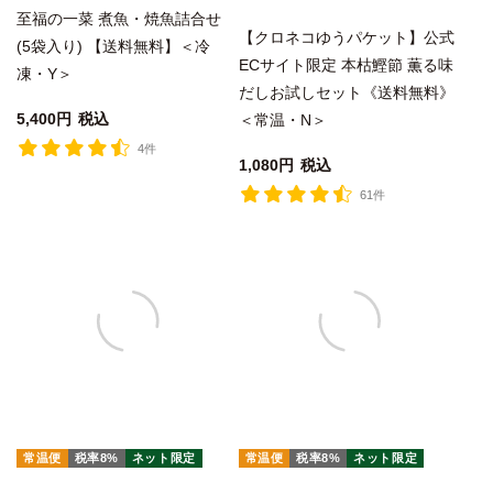
至福の一菜 煮魚・焼魚詰合せ
【クロネコゆうパケット】公式
(5袋入り) 【送料無料】＜冷
ECサイト限定 本枯鰹節 薫る味
凍・Y＞
だしお試しセット《送料無料》
5,400
税込
＜常温・N＞
4件
1,080
税込
61件
常温便
税率8%
ネット限定
常温便
税率8%
ネット限定