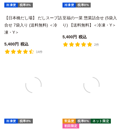
冷凍便
税率8%
冷凍便
税率8%
【日本橋だし場】 だしスープ詰
至福の一菜 惣菜詰合せ (5袋入
合せ 7袋入り (送料無料) ＜冷
り) 【送料無料】＜冷凍・Y＞
凍・Y＞
5,400
税込
5,400
税込
2件
14件
冷凍便
税率8%
常温便
税率8%
ネット限定
初回限定