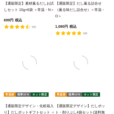
【通販限定】素材薫るだしお試
【通販限定】だし薫る詰合せ
しセット 10g×6袋 ＜常温・N＞
（薫る味だし詰合せ）＜常温・
O＞
699
税込
1,080
税込
5件
6件
常温便
税率10％
ネット限定
常温便
税率10％
ネット限定
【通販限定デザイン・化粧箱入
【通販限定デザイン】だしポッ
り】だしポットギフトセット ＜
ト・削りぶし4袋セット(送料無