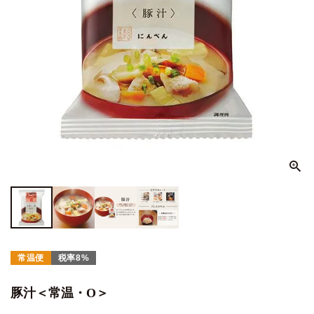
常温便
税率8%
豚汁＜常温・O＞