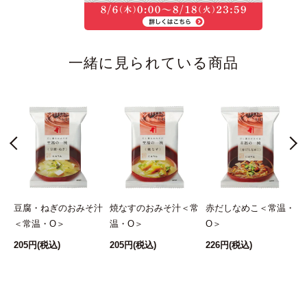
★★★★★
ドライフーズの中でピカイチ!
味のバランスがよくて、とっても美味しいです。
一緒に見られている商品
豆腐・ねぎのおみそ汁
焼なすのおみそ汁＜常
赤だしなめこ＜常温・
汁
＜常温・O＞
温・O＞
O＞
＞
205円
(税込)
205円
(税込)
226円
(税込)