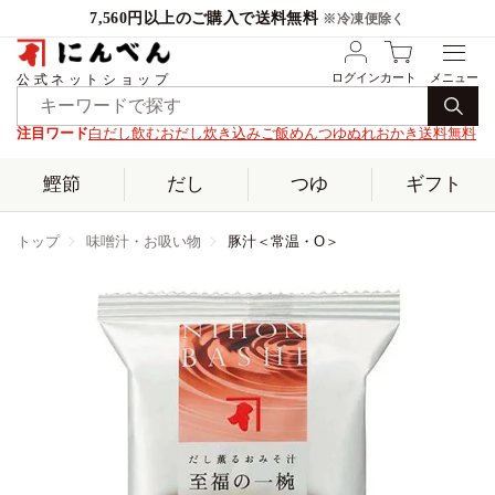
7,560円以上のご購入で送料無料
※冷凍便除く
ログイン
カート
公式ネットショップ
注目ワード
白だし
飲むおだし
炊き込みご飯
めんつゆ
ぬれおかき
送料無料
鰹節
だし
つゆ
ギフト
トップ
味噌汁・お吸い物
豚汁＜常温・O＞