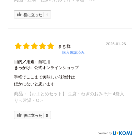
役に立った
1
2026-01-26
まき様
購入確認済み
目的／用途:
自宅用
きっかけ:
公式オンラインショップ
手軽でここまで美味しい味噌汁は
ほかにないと思います
商品：
【おまとめセット】 豆腐・ねぎのおみそ汁 4袋入
り＜常温・O＞
役に立った
0