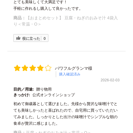
とても美味しくて大満足です！
手軽に作れるし購入して良かったです。
商品：
【おまとめセット】 豆腐・ねぎのおみそ汁 4袋入
り＜常温・O＞
役に立った
0
パワフルグランマ様
購入確認済み
2026-02-03
目的／用途:
贈り物用
きっかけ:
公式オンラインショップ
初めて御歳暮として選びました。先様から贅沢な味噌汁でと
ても美味しかったと喜ばれたので、自宅用に買っていただい
てみました。しっかりとした出汁の味噌汁でシンプルな朝の
食卓が贅沢に感じました。
商品：
豆腐・ねぎのおみそ汁＜常温・O＞