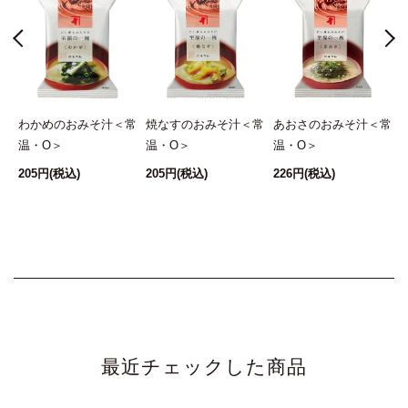
わかめのおみそ汁＜常
焼なすのおみそ汁＜常
あおさのおみそ汁＜常
・
温・O＞
温・O＞
温・O＞
205円
(税込)
205円
(税込)
226円
(税込)
最近チェックした商品