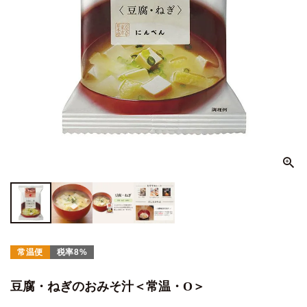
常温便
税率8%
豆腐・ねぎのおみそ汁＜常温・O＞