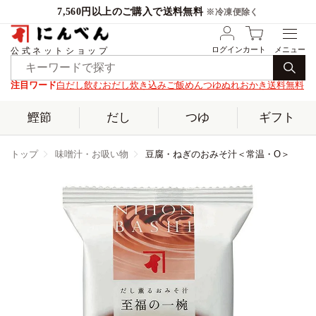
7,560円以上のご購入で送料無料
※冷凍便除く
ログイン
カート
公式ネットショップ
注目ワード
白だし
飲むおだし
炊き込みご飯
めんつゆ
ぬれおかき
送料無料
鰹節
だし
つゆ
ギフト
トップ
味噌汁・お吸い物
豆腐・ねぎのおみそ汁＜常温・O＞